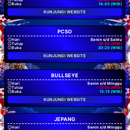
Buka
14.05 (WIB)
KUNJUNGI WEBSITE
PCSO
Hari
Senin s/d Sabtu
Tutup
19:50 (WIB)
Buka
20:20 (WIB)
KUNJUNGI WEBSITE
BULLSEYE
Hari
Senin s/d Minggu
Tutup
12:55 (WIB)
Buka
13:15 (WIB)
KUNJUNGI WEBSITE
JEPANG
Hari
Senin s/d Minggu