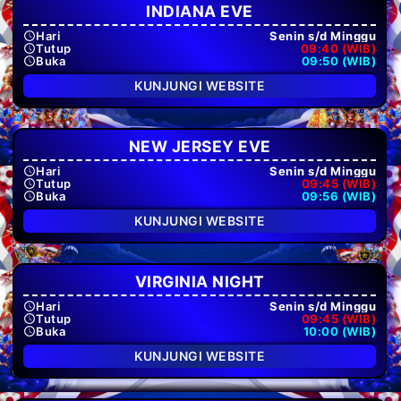
INDIANA EVE
Hari
Senin s/d Minggu
Tutup
09:40 (WIB)
Buka
09:50 (WIB)
KUNJUNGI WEBSITE
NEW JERSEY EVE
Hari
Senin s/d Minggu
Tutup
09:45 (WIB)
Buka
09:56 (WIB)
KUNJUNGI WEBSITE
VIRGINIA NIGHT
Hari
Senin s/d Minggu
Tutup
09:45 (WIB)
Buka
10:00 (WIB)
KUNJUNGI WEBSITE