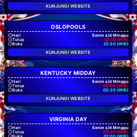
KUNJUNGI WEBSITE
OSLOPOOLS
Hari
Senin s/d Minggu
Tutup
22:10 (WIB)
Buka
22:30 (WIB)
KUNJUNGI WEBSITE
KENTUCKY MIDDAY
Hari
Senin s/d Minggu
Tutup
00:00 (WIB)
Buka
00:20 (WIB)
KUNJUNGI WEBSITE
VIRGINIA DAY
Hari
Senin s/d Minggu
Tutup
00:45 (WIB)
Buka
01:00 (WIB)