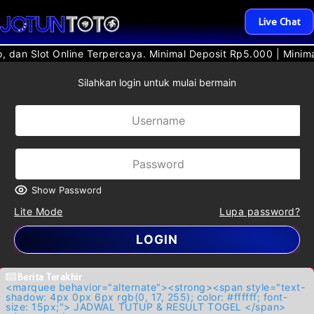
Live Chat
al Deposit Rp5.000 | Minimal Withdraw Rp20.000 | Minimal Bet 
Silahkan login untuk mulai bermain
Show Password
Lite Mode
Lupa password?
LOGIN
Berita Terakhir
<marquee behavior="alternate"><strong><span style="text-
shadow: 4px 0px 6px rgb(0, 17, 255); color: #ffffff; font-
size: 15px;"> JADWAL TUTUP & RESULT TOGEL </span>