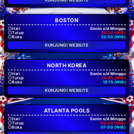
BOSTON
Hari
Senin s/d Minggu
Tutup
23:20 (WIB)
Buka
23:50 (WIB)
KUNJUNGI WEBSITE
NORTH KOREA
Hari
Senin s/d Minggu
Tutup
14:45 (WIB)
Buka
15:15 (WIB)
KUNJUNGI WEBSITE
ATLANTA POOLS
Hari
Senin s/d Minggu
Tutup
06:30 (WIB)
Buka
07:00 (WIB)