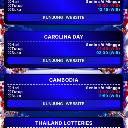
Hari
Senin s/d Minggu
Tutup
13:00 (WIB)
Buka
13:15 (WIB)
KUNJUNGI WEBSITE
CAROLINA DAY
Hari
Senin s/d Minggu
Tutup
01:45 (WIB)
Buka
02:00 (WIB)
KUNJUNGI WEBSITE
CAMBODIA
Hari
Senin s/d Minggu
Tutup
11:30 (WIB)
Buka
11:50 (WIB)
KUNJUNGI WEBSITE
THAILAND LOTTERIES