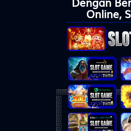
Dengan Ber
Online, 