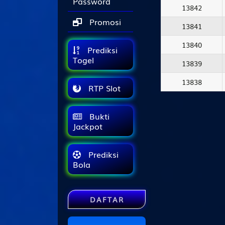
Password
13842
Promosi
13841
13840
Prediksi
Togel
13839
13838
RTP Slot
Bukti
Jackpot
Prediksi
Bola
DAFTAR