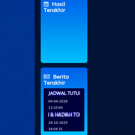
Hasil
Terakhir
Berita
Terakhir
JADWAL TUTUP & RESULT TOGEL
04-04-2026
13:10:04
DISKON & HADIAH TOGEL
24-10-2025
16:04:31