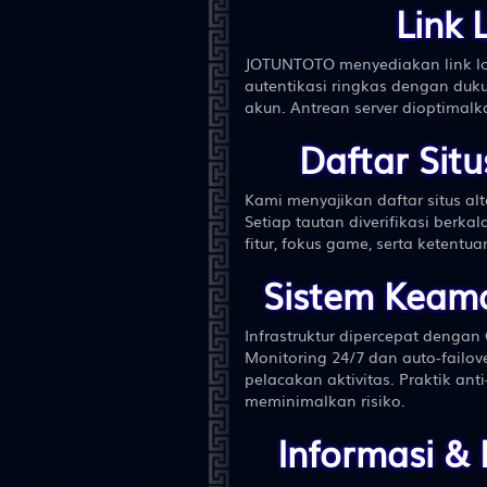
Link 
JOTUNTOTO menyediakan link log
autentikasi ringkas dengan duku
akun. Antrean server dioptimalk
Daftar Situ
Kami menyajikan daftar situs alt
Setiap tautan diverifikasi berka
fitur, fokus game, serta ketent
Sistem Keama
Infrastruktur dipercepat denga
Monitoring 24/7 dan auto-failo
pelacakan aktivitas. Praktik ant
meminimalkan risiko.
Informasi &